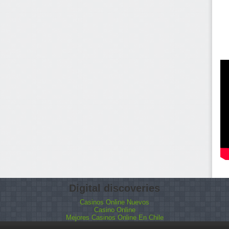
Digital discoveries
Casinos Online Nuevos
Casino Online
Mejores Casinos Online En Chile