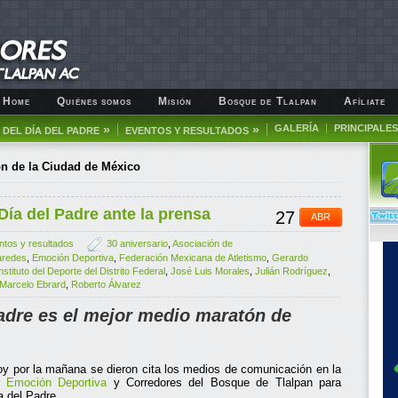
Home
Quiénes somos
Misión
Bosque de Tlalpan
Afíliate
»
»
GALERÍA
PRINCIPALES
DEL DÍA DEL PADRE
EVENTOS Y RESULTADOS
n de la Ciudad de México
Día del Padre ante la prensa
27
ABR
ntos y resultados
30 aniversario
,
Asociación de
aredes
,
Emoción Deportiva
,
Federación Mexicana de Atletismo
,
Gerardo
nstituto del Deporte del Distrito Federal
,
José Luis Morales
,
Julián Rodríguez
,
Marcelo Ebrard
,
Roberto Álvarez
Padre es el mejor medio maratón de
Hoy por la mañana se dieron cita los medios de comunicación en la
or
Emoción Deportiva
y Corredores del Bosque de Tlalpan para
a del Padre.