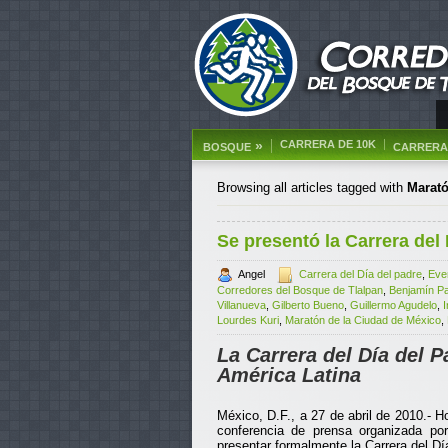
»
CARRERA DE 10K
BOSQUE
CARRERA 
Browsing all articles tagged with
Marató
Se presentó la Carrera del 
Angel
Carrera del Día del padre
,
Eve
Corredores del Bosque de Tlalpan
,
Benjamín P
Villanueva
,
Gilberto Bueno
,
Guillermo Agudelo
,
I
Lourdes Kuri
,
Maratón de la Ciudad de México
,
La Carrera del Día del 
América Latina
México, D.F., a 27 de abril de 2010.- 
conferencia de prensa organizada p
presentar formalmente la Carrera del Dí