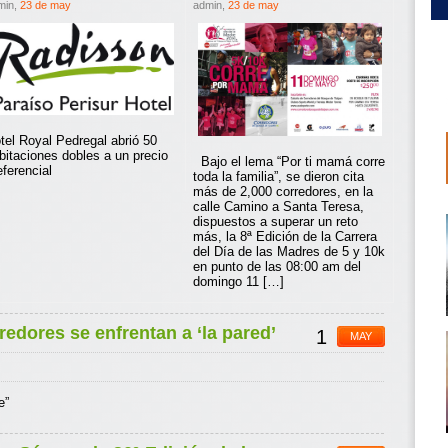
min,
23 de may
admin,
23 de may
tel Royal Pedregal abrió 50
bitaciones dobles a un precio
Bajo el lema “Por ti mamá corre
eferencial
toda la familia”, se dieron cita
más de 2,000 corredores, en la
calle Camino a Santa Teresa,
dispuestos a superar un reto
más, la 8ª Edición de la Carrera
del Día de las Madres de 5 y 10k
en punto de las 08:00 am del
domingo 11 […]
edores se enfrentan a ‘la pared’
1
MAY
e”