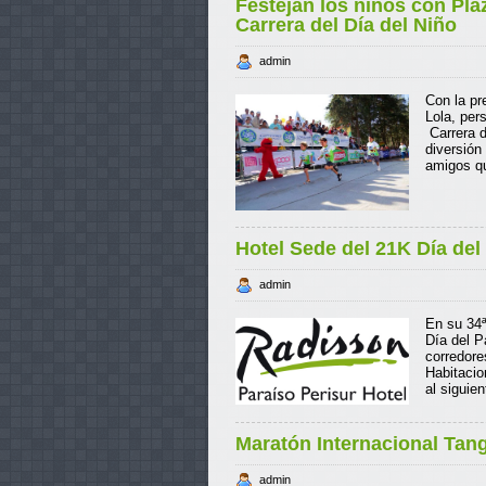
Festejan los niños con Pla
Carrera del Día del Niño
admin
Con la pr
Lola, per
Carrera d
diversión
amigos q
Hotel Sede del 21K Día del
admin
En su 34ª
Día del P
corredore
Habitacio
al siguie
Maratón Internacional Ta
admin