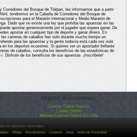
y Corredores del Bosque de Tlalpan, les informamos que a partir
 Abril, tendremos en la Cabaña de Corredores del Bosque de
inscripciones para el Maratón Internacional y Medio Maratón de
a. Dado que no existe una ley que prohíba las apuestas en las
 puede apostar generosamente por el jugador que espera ganar. De
edes apostar en cualquier tipo de deporte y ganar dinero. En
r, las carreras de caballos han sido durante mucho tiempo un
referido para las apuestas y la gente todavía está cada vez más
a en los deportes ecuestres. Si quieres ser un apostador brillante
rreras de caballos, consulta los beneficios de las estadísticas de
et
. Disfrute de los beneficios de sus apuestas. ¡Inscríbete!
Digital discoveries
Casinos Online Nuevos
Casino Online
Mejores Casinos Online En Chile
odos los derechos reservados.
lalpan
Afíliate
Inscripciones
Contacto
Inicio
Aviso de Privacidad