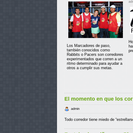
ad
Ho
Los Marcadores de paso,
ha
también conocidos como
pr
Rabbits o Pacers son corredores
experimentados que corren a un
ritmo determinado para ayudar a
otros a cumplir sus metas.
El momento en que los corr
admin
Todo corredor tiene miedo de “estrellars