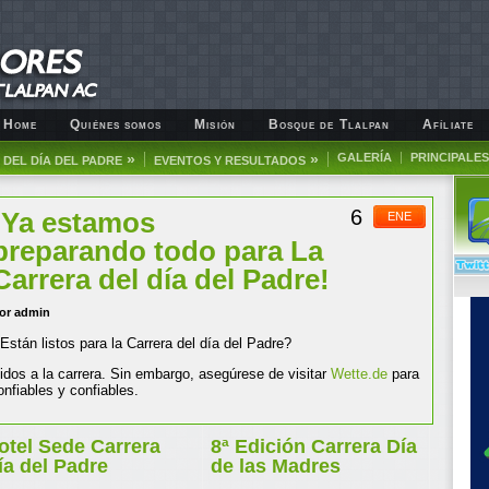
Home
Quiénes somos
Misión
Bosque de Tlalpan
Afíliate
»
»
GALERÍA
PRINCIPALES
DEL DÍA DEL PADRE
EVENTOS Y RESULTADOS
6
¡Ya estamos
ENE
preparando todo para La
Carrera del día del Padre!
or admin
Están listos para la Carrera del día del Padre?
dos a la carrera. Sin embargo, asegúrese de visitar
Wette.de
para
nfiables y confiables.
otel Sede Carrera
8ª Edición Carrera Día
ía del Padre
de las Madres