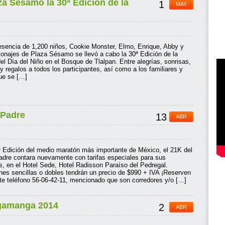
za Sésamo la 30ª Edición de la
1
MAY
esencia de 1,200 niños, Cookie Monster, Elmo, Enrique, Abby y
sonajes de Plaza Sésamo se llevó a cabo la 30ª Edición de la
el Día del Niño en el Bosque de Tlalpan. Entre alegrías, sonrisas,
 y regalos a todos los participantes, así como a los familiares y
ue se […]
 Padre
13
ABR
 Edición del medio maratón más importante de México, el 21K del
adre contara nuevamente con tarifas especiales para sus
s, en el Hotel Sede, Hotel Radisson Paraíso del Pedregal.
nes sencillas o dobles tendrán un precio de $990 + IVA ¡Reserven
nte teléfono 56-06-42-11, mencionado que son corredores y/o […]
ngamanga 2014
2
ABR