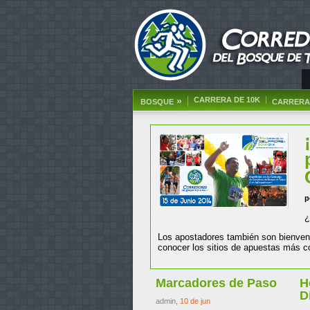
»
CARRERA DE 10K
BOSQUE
CARRERA 
p
¿
Los apostadores también son bienveni
conocer los sitios de apuestas más co
Marcadores de Paso
H
D
admin,
10 de jun