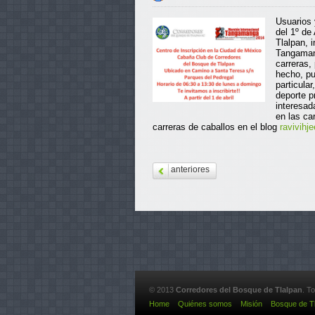
Usuarios 
del 1º de
Tlalpan, 
Tangamang
carreras,
hecho, pu
particula
deporte p
interesad
en las ca
carreras de caballos en el blog
ravivihje
anteriores
© 2013
Corredores del Bosque de Tlalpan
. T
Home
Quiénes somos
Misión
Bosque de T