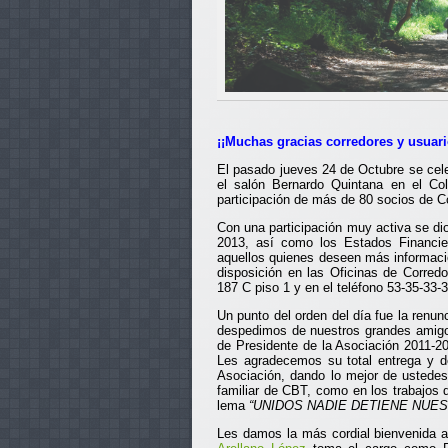
¡¡Muchas gracias corredores y usuari
El pasado jueves 24 de Octubre se cele
el salón Bernardo Quintana en el Co
participación de más de 80 socios de C
Con una participación muy activa se di
2013, así como los Estados Financie
aquellos quienes deseen más informaci
disposición en las Oficinas de Corre
187 C piso 1 y en el teléfono 53-35-33-3
Un punto del orden del día fue la renu
despedimos de nuestros grandes amigo
de Presidente de la Asociación 2011-2
Les agradecemos su total entrega y de
Asociación, dando lo mejor de ustedes,
familiar de CBT, como en los trabajos
lema
“UNIDOS NADIE DETIENE NUE
Les damos la más cordial bienvenida 