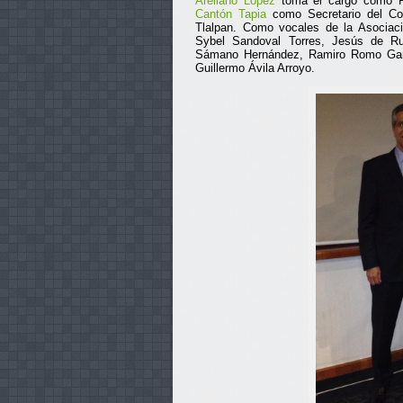
Arellano López
toma el cargo como P
Cantón Tapia
como Secretario del Con
Tlalpan. Como vocales de la Asociaci
Sybel Sandoval Torres, Jesús de Rub
Sámano Hernández, Ramiro Romo Garc
Guillermo Ávila Arroyo.