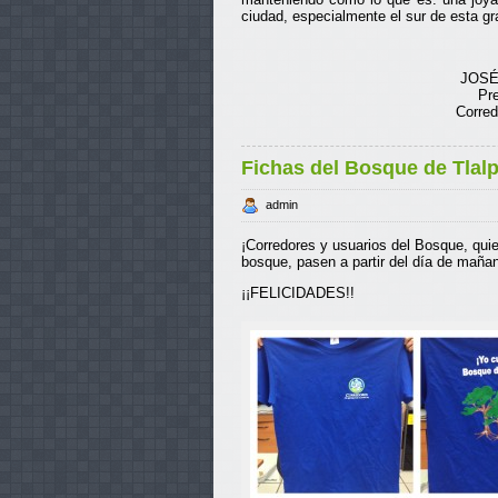
ciudad, especialmente el sur de esta gr
JOSÉ
Pre
Corred
Fichas del Bosque de Tlal
admin
¡Corredores y usuarios del Bosque, quie
bosque, pasen a partir del día de mañan
¡¡FELICIDADES!!