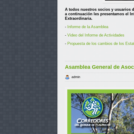
A todos nuestros socios y usuarios d
a continuación les presentamos el I
Extraordinaria.
-
Informe de la Asamblea
-
Video del Informe de Actividades
-
Propuesta de los cambios de los Esta
Asamblea General de Asoc
admin