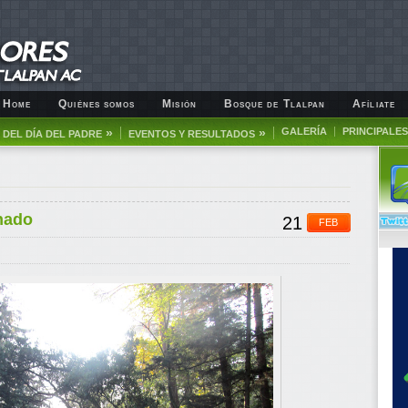
Home
Quiénes somos
Misión
Bosque de Tlalpan
Afíliate
»
»
GALERÍA
PRINCIPALES
DEL DÍA DEL PADRE
EVENTOS Y RESULTADOS
nado
21
FEB