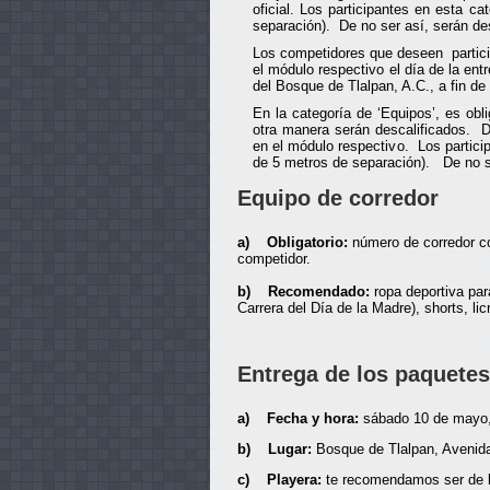
oficial. Los participantes en esta c
separación). De no ser así, serán de
Los competidores que deseen particip
el módulo respectivo el día de la ent
del Bosque de Tlalpan, A.C., a fin de
En la categoría de ‘Equipos’, es obli
otra manera serán descalificados. D
en el módulo respectivo. Los partici
de 5 metros de separación). De no se
Equipo de corredor
a) Obligatorio:
número de corredor col
competidor.
b) Recomendado:
ropa deportiva par
Carrera del Día de la Madre), shorts, lic
Entrega de los paquetes
a) Fecha y hora:
sábado 10 de mayo,
b) Lugar:
Bosque de Tlalpan, Avenida
c) Playera:
te recomendamos ser de lo