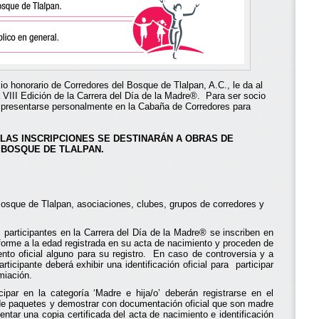
o honorario de Corredores del Bosque de Tlalpan, A.C., le da al
la VIII Edición de la Carrera del Día de la Madre®. Para ser socio
 presentarse personalmente en la Cabaña de Corredores para
LAS INSCRIPCIONES SE DESTINARÁN A OBRAS DE
 BOSQUE DE TLALPAN.
 Bosque de Tlalpan, asociaciones, clubes, grupos de corredores y
participantes en la Carrera del Día de la Madre® se inscriben en
forme a la edad registrada en su acta de nacimiento y proceden de
nto oficial alguno para su registro. En caso de controversia y a
articipante deberá exhibir una identificación oficial para participar
miación.
par en la categoría ‘Madre e hija/o’ deberán registrarse en el
 de paquetes y demostrar con documentación oficial que son madre
ntar una copia certificada del acta de nacimiento e identificación