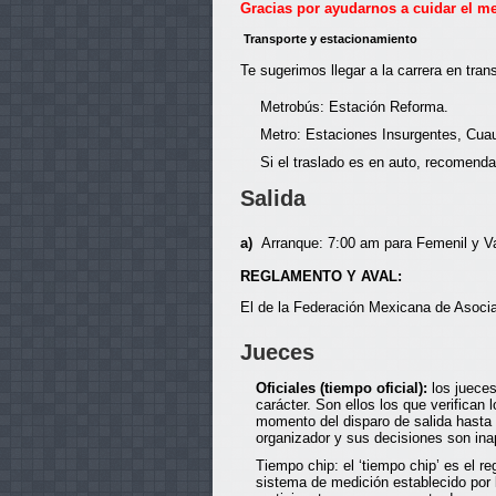
Gracias por ayudarnos a cuidar el m
Transporte y estacionamiento
Te sugerimos llegar a la carrera en tra
Metrobús: Estación Reforma.
Metro: Estaciones Insurgentes, Cua
Si el traslado es en auto, recomenda
Salida
a)
Arranque: 7:00 am para Femenil y Va
REGLAMENTO Y AVAL:
El de la Federación Mexicana de Asoci
Jueces
Oficiales (tiempo oficial):
los jueces
carácter. Son ellos los que verifican 
momento del disparo de salida hasta 
organizador y sus decisiones son ina
Tiempo chip: el ‘tiempo chip’ es el r
sistema de medición establecido por 