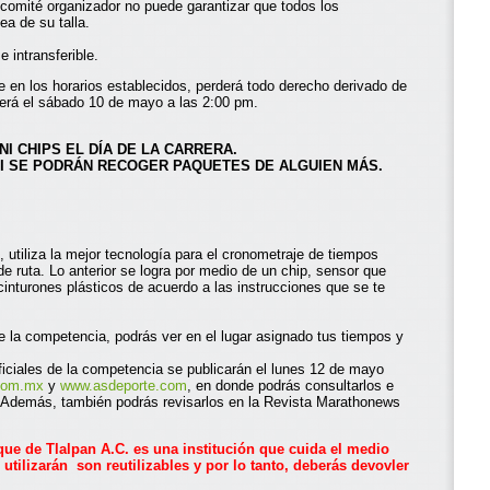
l comité organizador no puede garantizar que todos los
a de su talla.
e intransferible.
e en los horarios establecidos, perderá todo derecho derivado de
 será el sábado 10 de mayo a las 2:00 pm.
 CHIPS EL DÍA DE LA CARRERA.
I SE PODRÁN RECOGER PAQUETES DE ALGUIEN MÁS.
, utiliza la mejor tecnología para el cronometraje de tiempos
 de ruta. Lo anterior se logra por medio de un chip, sensor que
s cinturones plásticos de acuerdo a las instrucciones que se te
e la competencia, podrás ver en el lugar asignado tus tiempos y
iciales de la competencia se publicarán el lunes 12 de mayo
.com.mx
y
www.asdeporte.com
, en donde podrás consultarlos e
po. Además, también podrás revisarlos en la Revista Marathonews
ue de Tlalpan A.C. es una institución que cuida el medio
utilizarán son reutilizables y por lo tanto, deberás devovler