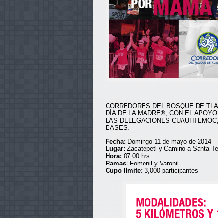
CORREDORES DEL BOSQUE DE TLALP
DÍA DE LA MADRE®, CON EL APOYO
LAS DELEGACIONES CUAUHTÉMOC, 
BASES:
Fecha:
Domingo 11 de mayo de 2014
Lugar:
Zacatepetl y Camino a Santa Te
Hora:
07:00 hrs
Ramas:
Femenil y Varonil
Cupo límite:
3,000 participantes