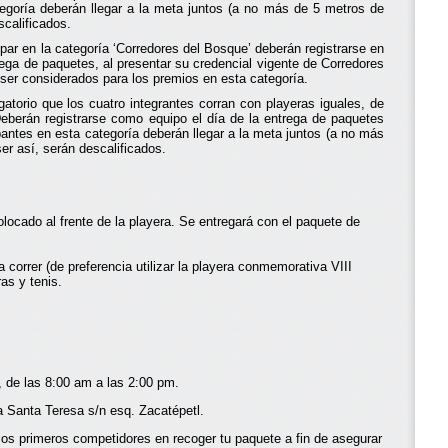
ategoría deberán llegar a la meta juntos (a no más de 5 metros de
scalificados.
ar en la categoría ‘Corredores del Bosque’ deberán registrarse en
rega de paquetes, al presentar su credencial vigente de Corredores
 ser considerados para los premios en esta categoría.
gatorio que los cuatro integrantes corran con playeras iguales, de
eberán registrarse como equipo el día de la entrega de paquetes
pantes en esta categoría deberán llegar a la meta juntos (a no más
r así, serán descalificados.
ocado al frente de la playera. Se entregará con el paquete de
a correr (de preferencia utilizar la playera conmemorativa VIII
ras y tenis.
 de las 8:00 am a las 2:00 pm.
 Santa Teresa s/n esq. Zacatépetl.
s primeros competidores en recoger tu paquete a fin de asegurar