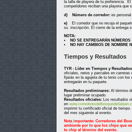
la talla de playera de tu preferencia. E
competidores reciban una playera que se
d) Número de corredor:
es personal 
e)
El corredor que no recoja el paquet
su inscripción. El cierre de la entrega
NOTA:
• NO SE ENTREGARÁN NÚMEROS NI
• NO HAY CAMBIOS DE NOMBRE N
Tiempos y Resultados
TYR - Líder en Tiempos y Resultados
oficiales, netos y parciales en carreras
fijarás en la agujeta de tu tenis con lo
entregarán en tu paquete.
Resultados preliminares:
Al término d
lugar preliminar ocupado.
Resultados oficiales:
Los resultados of
en
www.corredoresdelbosquedetlalpan
imprimir tu certificado oficial de tiem
del mes siguiente al evento.
Nota importante: Corredores del Bosq
ambiente por lo que los chips que se 
tu chip al término del evento.