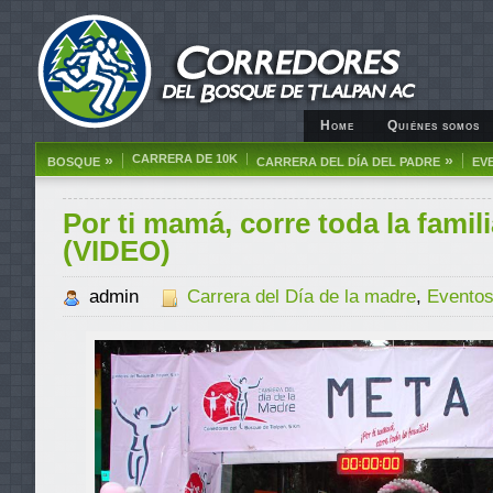
Home
Quiénes somos
»
CARRERA DE 10K
»
BOSQUE
CARRERA DEL DÍA DEL PADRE
EV
Por ti mamá, corre toda la famili
(VIDEO)
admin
Carrera del Día de la madre
,
Eventos